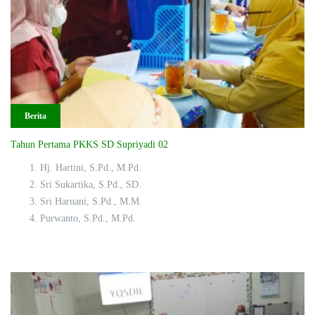
Berita
Tahun Pertama PKKS SD Supriyadi 02
Hj. Hartini, S.Pd., M.Pd.
Sri Sukartika, S.Pd., SD.
Sri Harnani, S.Pd., M.M.
Purwanto, S.Pd., M.Pd.