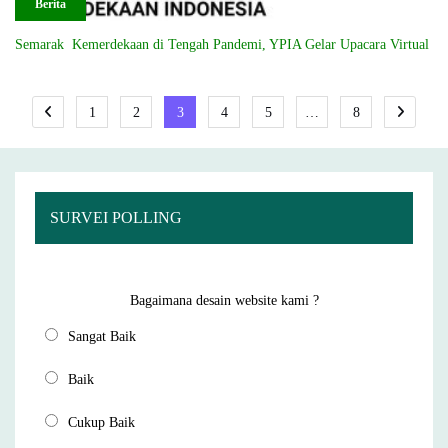
Berita
Semarak Kemerdekaan di Tengah Pandemi, YPIA Gelar Upacara Virtual
Posts
1
2
3
4
5
…
8
navigation
SURVEI POLLING
Bagaimana desain website kami ?
Sangat Baik
Baik
Cukup Baik