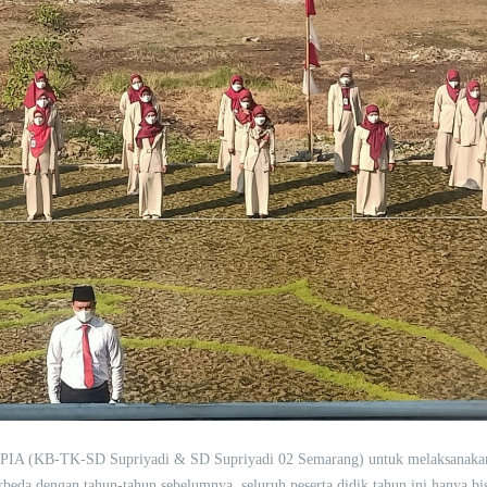
YPIA (KB-TK-SD Supriyadi & SD Supriyadi 02 Semarang) untuk melaksanaka
eda dengan tahun-tahun sebelumnya, seluruh peserta didik tahun ini hanya bi