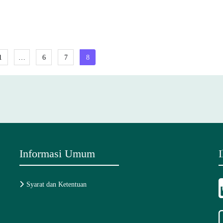
ts
1
…
6
7
8
igation
Informasi Umum
Syarat dan Ketentuan