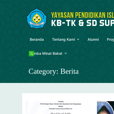
Skip
to
content
Beranda
Tentang Kami
Alumni
Pro
Lomba Minat Bakat
Category:
Berita