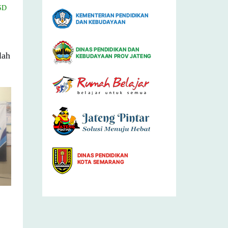
SD
lah