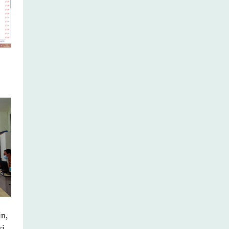
n,
si