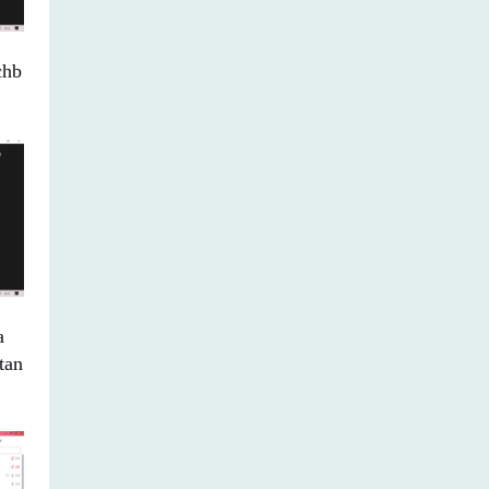
chb
a
tan