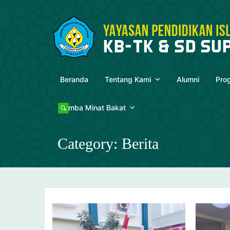
Skip
to
content
Beranda
Tentang Kami
Alumni
Pro
Lomba Minat Bakat
Category:
Berita