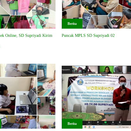
Berita
ek Online, SD Supriyadi Kirim
Puncak MPLS SD Supriyadi 02
t
Berita