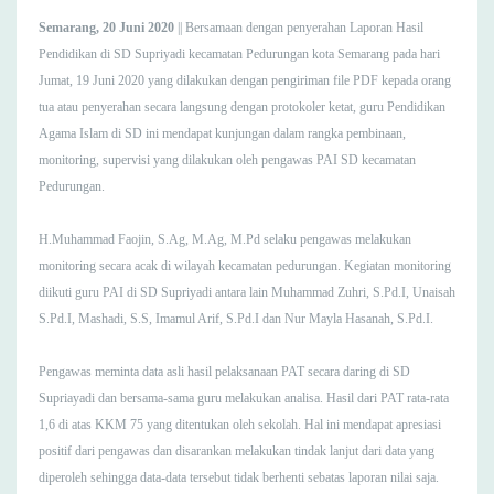
Semarang, 20 Juni 2020
|| Bersamaan dengan penyerahan Laporan Hasil
Pendidikan di SD Supriyadi kecamatan Pedurungan kota Semarang pada hari
Jumat, 19 Juni 2020 yang dilakukan dengan pengiriman file PDF kepada orang
tua atau penyerahan secara langsung dengan protokoler ketat, guru Pendidikan
Agama Islam di SD ini mendapat kunjungan dalam rangka pembinaan,
monitoring, supervisi yang dilakukan oleh pengawas PAI SD kecamatan
Pedurungan.
H.Muhammad Faojin, S.Ag, M.Ag, M.Pd selaku pengawas melakukan
monitoring secara acak di wilayah kecamatan pedurungan. Kegiatan monitoring
diikuti guru PAI di SD Supriyadi antara lain Muhammad Zuhri, S.Pd.I, Unaisah
S.Pd.I, Mashadi, S.S, Imamul Arif, S.Pd.I dan Nur Mayla Hasanah, S.Pd.I.
Pengawas meminta data asli hasil pelaksanaan PAT secara daring di SD
Supriayadi dan bersama-sama guru melakukan analisa. Hasil dari PAT rata-rata
1,6 di atas KKM 75 yang ditentukan oleh sekolah. Hal ini mendapat apresiasi
positif dari pengawas dan disarankan melakukan tindak lanjut dari data yang
diperoleh sehingga data-data tersebut tidak berhenti sebatas laporan nilai saja.