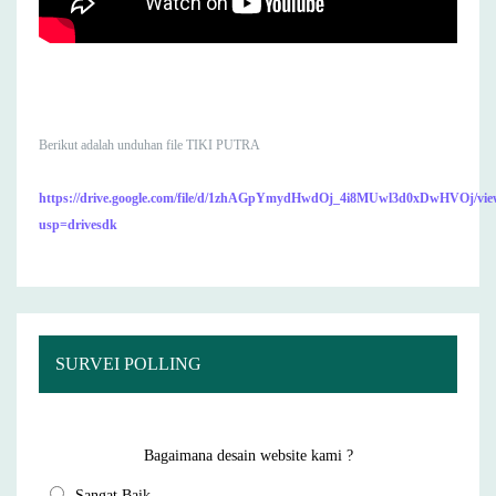
Berikut adalah unduhan file TIKI PUTRA
https://drive.google.com/file/d/1zhAGpYmydHwdOj_4i8MUwl3d0xDwHVOj/vi
usp=drivesdk
SURVEI POLLING
Bagaimana desain website kami ?
Sangat Baik