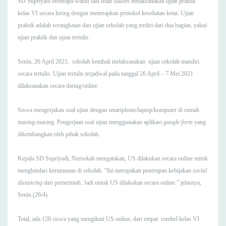
SD Supriyadi beberapa waktu lalu telah sukses melaksanakan ujian praktik
kelas VI secara luring dengan menerapkan protokol kesehatan ketat. Ujian
praktik adalah serangkaian dari ujian sekolah yang terdiri dari dua bagian, yakni
ujian praktik dan ujian tertulis.
Senin, 26 April 2021, sekolah kembali melaksanakan ujian sekolah mandiri
secara tertulis. Ujian tertulis terjadwal pada tanggal 26 April – 7 Mei 2021
dilaksanakan secara daring/online.
Siswa mengerjakan soal ujian dengan smartphone/laptop/komputer di rumah
masing-masing. Pengerjaan soal ujian menggunakan aplikasi
google form
yang
dikembangkan oleh pihak sekolah.
Kepala SD Supriyadi, Nursekah mengatakan, US dilakukan secara online untuk
menghindari kerumunan di sekolah. “Ini merupakan penerapan kebijakan
social
distancing
dari pemerintah. Jadi untuk US dilakukan secara online.” jelasnya,
Senin (26/4).
Total, ada 128 siswa yang mengikuti US online, dari empat rombel kelas VI.