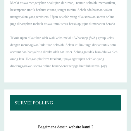
Meski siswa mengerjakan soal ujian di rumah, namun sekolah memastikan,
kesempatan untuk berbuat curang sangat minim. Sebab ada batasan waktu
mengerjakan yang tersistem. Ujian sekolah yang dilaksanakan secara online
juga diharapkan melatih siswa untuk terus bersikap jujur di manapun berada.
Teknis ujian dilakukan oleh wali kelas melalui Whatsapp (WA) group kelas
dengan membagikan link ujian sekolah. Selain itu link juga dibuat untuk satu
account dan hanya bisa dibuka oleh satu user. Sehingga tidak bisa dibuka oleh
orang lain. Dengan platform tersebut, upaya agar ujian sekolah yang
diselenggarakan secara online benar-benar terjaga kredibilitasnya. (
ay
)
SURVEI POLLING
Bagaimana desain website kami ?